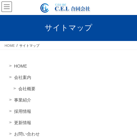
コ
ナ
ン
ビ
テ
ゲ
ン
ー
サイトマップ
ツ
シ
へ
ョ
ス
ン
HOME
サイトマップ
キ
に
ッ
移
プ
動
HOME
会社案内
会社概要
事業紹介
採用情報
更新情報
お問い合わせ